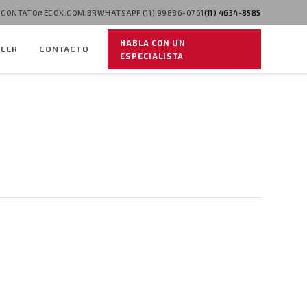
CONTATO@ECOX.COM.BR
WHATSAPP (11) 99886-0761
(11) 4634-8585
HABLA CON UN
ILER
CONTACTO
ESPECIALISTA