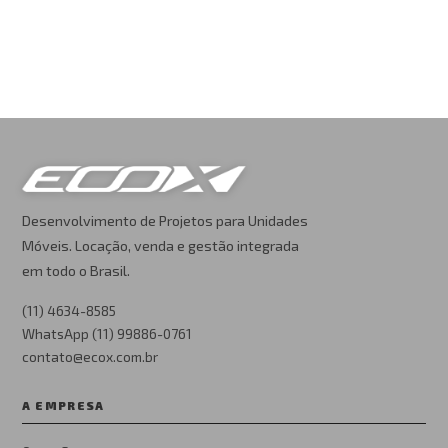
Desenvolvimento de Projetos para Unidades
Móveis. Locação, venda e gestão integrada
em todo o Brasil.
(11) 4634-8585
WhatsApp (11) 99886-0761
contato@ecox.com.br
A EMPRESA