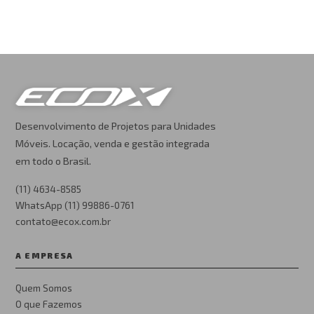
Desenvolvimento de Projetos para Unidades
Móveis. Locação, venda e gestão integrada
em todo o Brasil.
(11) 4634-8585
WhatsApp (11) 99886-0761
contato@ecox.com.br
A EMPRESA
Quem Somos
O que Fazemos