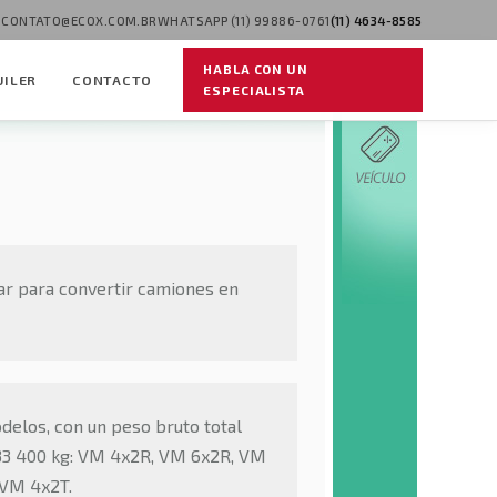
CONTATO@ECOX.COM.BR
WHATSAPP (11) 99886-0761
(11) 4634-8585
HABLA CON UN
UILER
CONTACTO
ESPECIALISTA
ar para convertir camiones en
delos, con un peso bruto total
 33 400 kg: VM 4x2R, VM 6x2R, VM
 VM 4x2T.