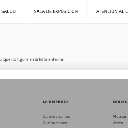
SALUD
SALA DE EXPOSICIÓN
ATENCIÓN AL 
nque no figure en la lista anterior.
LA EMPRESA
SERVIC
Quiénes somos
Alquiler
Qué hacemos
Venta