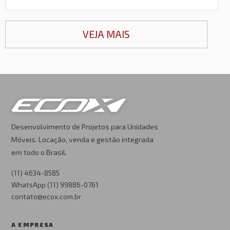
VEJA MAIS
Desenvolvimento de Projetos para Unidades
Móveis. Locação, venda e gestão integrada
em todo o Brasil.
(11) 4634-8585
WhatsApp (11) 99886-0761
contato@ecox.com.br
A EMPRESA