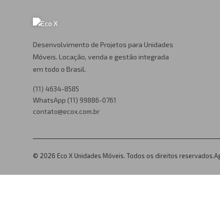
Desenvolvimento de Projetos para Unidades
Móveis. Locação, venda e gestão integrada
em todo o Brasil.
(11) 4634-8585
WhatsApp (11) 99886-0761
contato@ecox.com.br
© 2026 Eco X Unidades Móveis. Todos os direitos reservados.
A