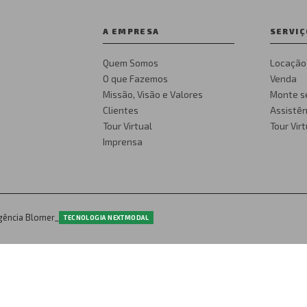
A EMPRESA
SERVIÇ
Quem Somos
Locação
O que Fazemos
Venda
Missão, Visão e Valores
Monte s
Clientes
Assistên
Tour Virtual
Tour Vir
Imprensa
gência Blomer_
TECNOLOGIA NEXTMODAL