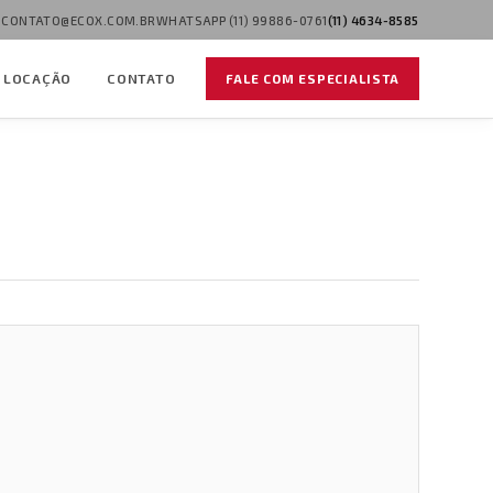
CONTATO@ECOX.COM.BR
WHATSAPP (11) 99886-0761
(11) 4634-8585
LOCAÇÃO
CONTATO
FALE COM ESPECIALISTA