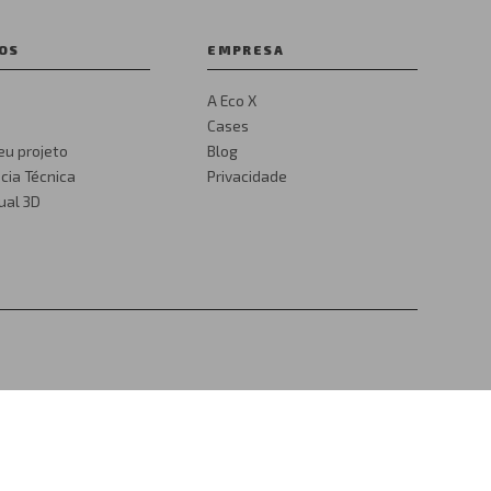
OS
EMPRESA
A Eco X
Cases
eu projeto
Blog
cia Técnica
Privacidade
tual 3D