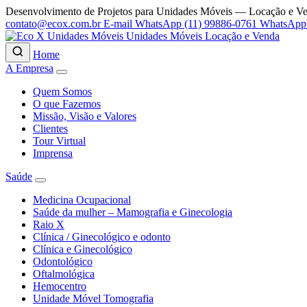
Desenvolvimento de Projetos para Unidades Móveis — Locação e V
contato@ecox.com.br
E-mail
WhatsApp (11) 99886-0761
WhatsApp
Unidades Móveis Locação e Venda
Home
A Empresa
Quem Somos
O que Fazemos
Missão, Visão e Valores
Clientes
Tour Virtual
Imprensa
Saúde
Medicina Ocupacional
Saúde da mulher – Mamografia e Ginecologia
Raio X
Clínica / Ginecológico e odonto
Clínica e Ginecológico
Odontológico
Oftalmológica
Hemocentro
Unidade Móvel Tomografia