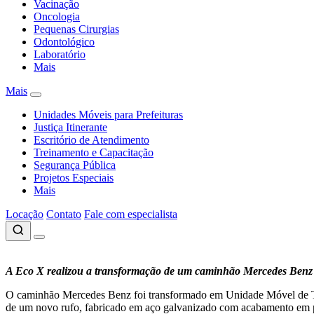
Vacinação
Oncologia
Pequenas Cirurgias
Odontológico
Laboratório
Mais
Mais
Unidades Móveis para Prefeituras
Justiça Itinerante
Escritório de Atendimento
Treinamento e Capacitação
Segurança Pública
Projetos Especiais
Mais
Locação
Contato
Fale com especialista
A Eco X realizou a transformação de um caminhão Mercedes Benz
O caminhão Mercedes Benz foi transformado em Unidade Móvel de Tre
de um novo rufo, fabricado em aço galvanizado com acabamento em p