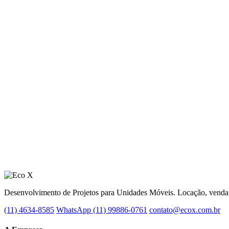
Desenvolvimento de Projetos para Unidades Móveis. Locação, venda e
(11) 4634-8585
WhatsApp (11) 99886-0761
contato@ecox.com.br