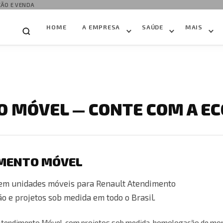
ÇÃO E VENDA
HOME
A EMPRESA
SAÚDE
MAIS
 MÓVEL — CONTE COM A EC
IMENTO MÓVEL
s em unidades móveis para Renault Atendimento
o e projetos sob medida em todo o Brasil.
t Atendimento Móvel, com projetos sob medida, homologação de mo