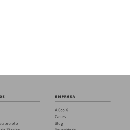
OS
EMPRESA
A Eco X
Cases
eu projeto
Blog
cia Técnica
Privacidade