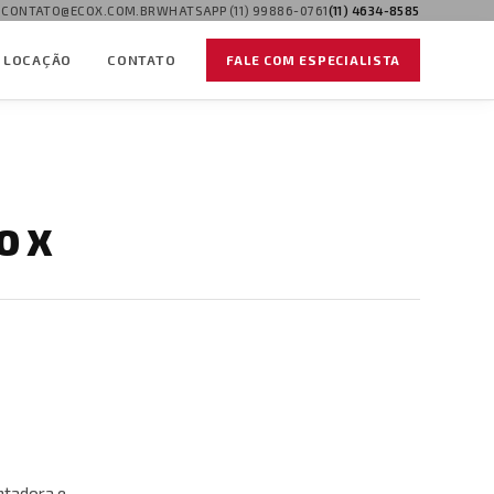
CONTATO@ECOX.COM.BR
WHATSAPP (11) 99886-0761
(11) 4634-8585
LOCAÇÃO
CONTATO
FALE COM ESPECIALISTA
O X
ntadora e