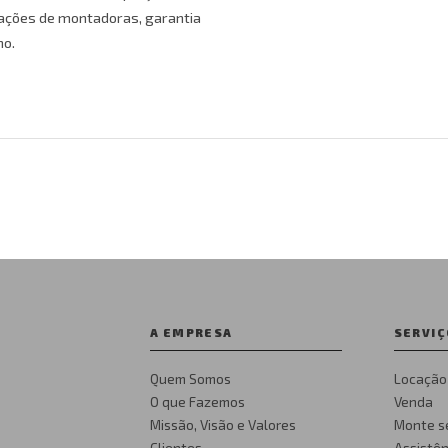
cações de montadoras, garantia
no.
A EMPRESA
SERVIÇ
Quem Somos
Locação
O que Fazemos
Venda
Missão, Visão e Valores
Monte s
Clientes
Assistên