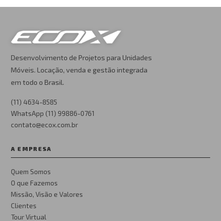
Desenvolvimento de Projetos para Unidades
Móveis. Locação, venda e gestão integrada
em todo o Brasil.
(11) 4634-8585
WhatsApp (11) 99886-0761
contato@ecox.com.br
A EMPRESA
Quem Somos
O que Fazemos
Missão, Visão e Valores
Clientes
Tour Virtual