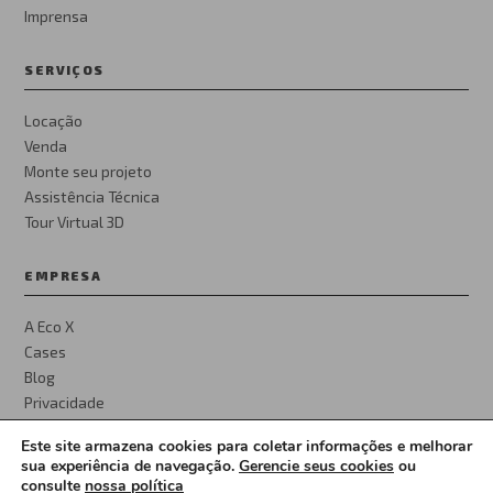
Imprensa
SERVIÇOS
Locação
Venda
Monte seu projeto
Assistência Técnica
Tour Virtual 3D
EMPRESA
A Eco X
Cases
Blog
Privacidade
Este site armazena cookies para coletar informações e melhorar
sua experiência de navegação.
Gerencie seus cookies
ou
consulte
nossa política