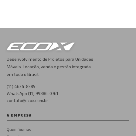
Desenvolvimento de Projetos para Unidades
Móveis. Locação, venda e gestão integrada
em todo o Brasil.
(11) 4634-8585
WhatsApp (11) 99886-0761
contato@ecox.com.br
A EMPRESA
Quem Somos