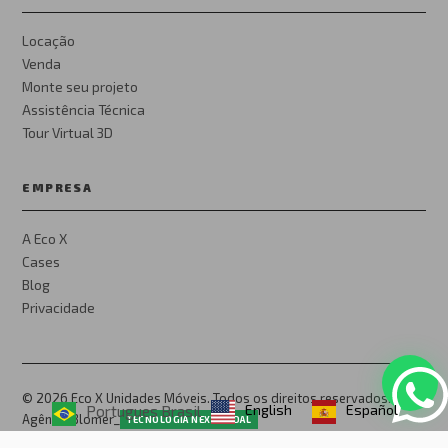
Locação
Venda
Monte seu projeto
Assistência Técnica
Tour Virtual 3D
EMPRESA
A Eco X
Cases
Blog
Privacidade
© 2026 Eco X Unidades Móveis. Todos os direitos reservados.
English
Español
Portugues Brasil
Agência Blomer_
TECNOLOGIA NEXTMODAL