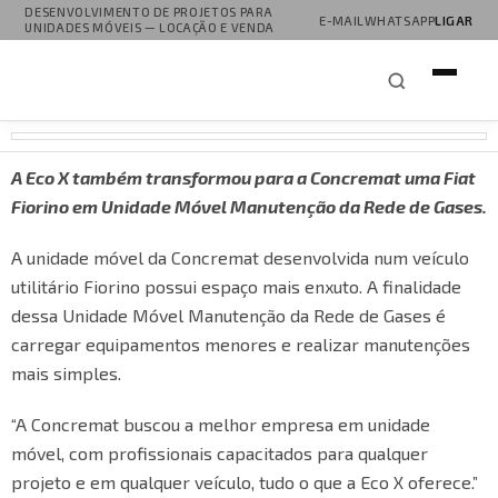
DESENVOLVIMENTO DE PROJETOS PARA
E-MAIL
WHATSAPP
LIGAR
UNIDADES MÓVEIS — LOCAÇÃO E VENDA
A Eco X também transformou para a Concremat uma Fiat
Fiorino em Unidade Móvel Manutenção da Rede de Gases.
A unidade móvel da Concremat desenvolvida num veículo
utilitário Fiorino possui espaço mais enxuto. A finalidade
dessa Unidade Móvel Manutenção da Rede de Gases é
carregar equipamentos menores e realizar manutenções
mais simples.
“A Concremat buscou a melhor empresa em unidade
móvel, com profissionais capacitados para qualquer
projeto e em qualquer veículo, tudo o que a Eco X oferece.”