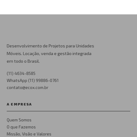
Desenvolvimento de Projetos para Unidades
Móveis. Locação, venda e gestão integrada
em todo o Brasil.
(11) 4634-8585
WhatsApp (11) 99886-0761
contato@ecox.com.br
A EMPRESA
Quem Somos
O que Fazemos
Missão, Visão e Valores