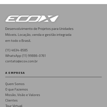
Desenvolvimento de Projetos para Unidades
Móveis. Locação, venda e gestão integrada
em todo o Brasil.
(11) 4634-8585
WhatsApp (11) 99886-0761
contato@ecox.com.br
A EMPRESA
Quem Somos
O que Fazemos
Missão, Visão e Valores
Clientes
Tour Virtual