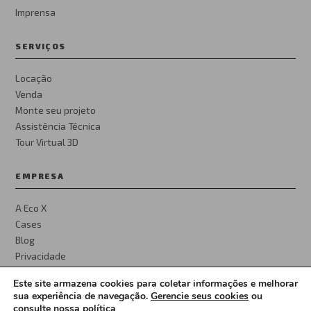
Imprensa
SERVIÇOS
Locação
Venda
Monte seu projeto
Assistência Técnica
Tour Virtual 3D
EMPRESA
A Eco X
Cases
Blog
Privacidade
Este site armazena cookies para coletar informações e melhorar
sua experiência de navegação.
Gerencie seus cookies
ou
consulte
nossa política