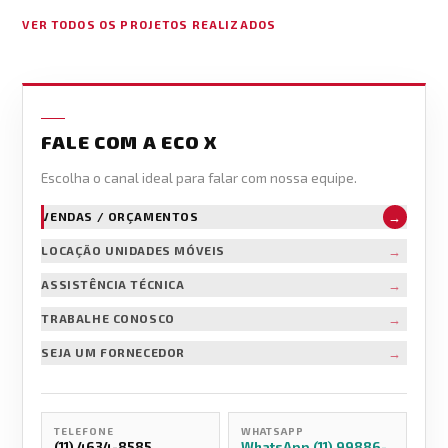
VER TODOS OS PROJETOS REALIZADOS
FALE COM A ECO X
Escolha o canal ideal para falar com nossa equipe.
→
VENDAS / ORÇAMENTOS
→
LOCAÇÃO UNIDADES MÓVEIS
→
ASSISTÊNCIA TÉCNICA
→
TRABALHE CONOSCO
→
SEJA UM FORNECEDOR
TELEFONE
WHATSAPP
(11) 4634-8585
WhatsApp (11) 99886-