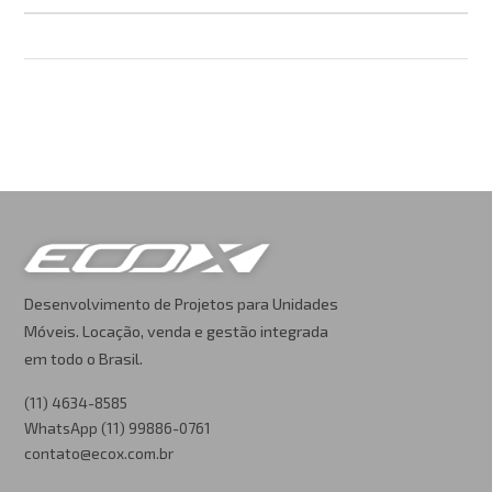
Desenvolvimento de Projetos para Unidades
Móveis. Locação, venda e gestão integrada
em todo o Brasil.
(11) 4634-8585
WhatsApp (11) 99886-0761
contato@ecox.com.br