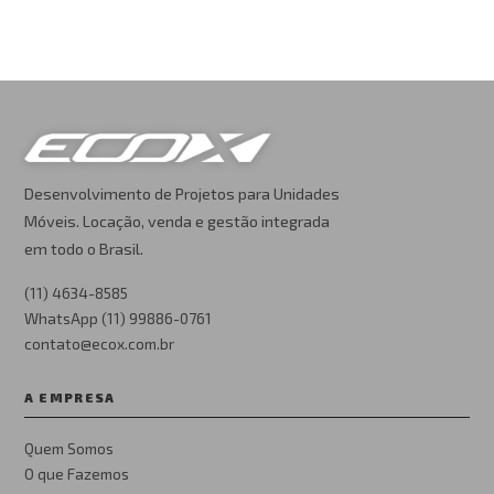
Desenvolvimento de Projetos para Unidades
Móveis. Locação, venda e gestão integrada
em todo o Brasil.
(11) 4634-8585
WhatsApp (11) 99886-0761
contato@ecox.com.br
A EMPRESA
Quem Somos
O que Fazemos