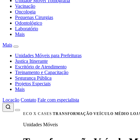
Unidade Móvel Tomografia
Vacinação
Oncologia
Pequenas Cirurgias
Odontológico
Laboratório
Mais
Mais
Unidades Móveis para Prefeituras
Justiça Itinerante
Escritório de Atendimento
Treinamento e Capacitação
Segurança Pública
Projetos Especiais
Mais
Locação
Contato
Fale com especialista
ECO X
CASES
TRANSFORMAÇÃO VEÍCULO MÉDIO LOJ
Unidades Móveis