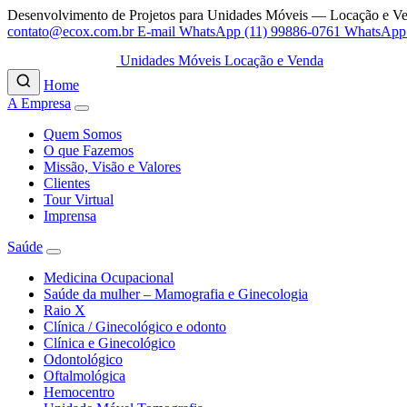
Desenvolvimento de Projetos para Unidades Móveis — Locação e V
contato@ecox.com.br
E-mail
WhatsApp (11) 99886-0761
WhatsApp
Unidades Móveis Locação e Venda
Home
A Empresa
Quem Somos
O que Fazemos
Missão, Visão e Valores
Clientes
Tour Virtual
Imprensa
Saúde
Medicina Ocupacional
Saúde da mulher – Mamografia e Ginecologia
Raio X
Clínica / Ginecológico e odonto
Clínica e Ginecológico
Odontológico
Oftalmológica
Hemocentro