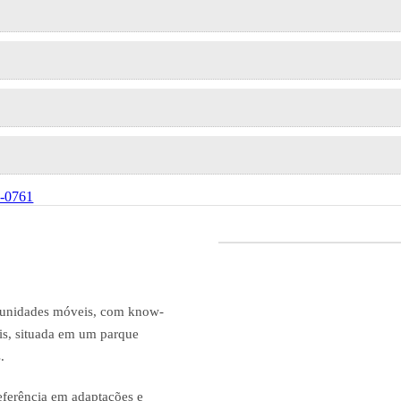
6-0761
a unidades móveis, com know-
is, situada em um parque
.
eferência em adaptações e