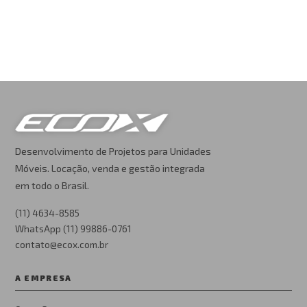
Desenvolvimento de Projetos para Unidades
Móveis. Locação, venda e gestão integrada
em todo o Brasil.
(11) 4634-8585
WhatsApp (11) 99886-0761
contato@ecox.com.br
A EMPRESA