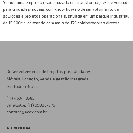
Somos uma empresa especializada em transformações de veículos
para unidades móveis, com know how no desenvolvimento de
soluções e projetos operacionais, situada em um parque industrial
de 15.000m², contando com mais de 170 colaboradores diretos.
Desenvolvimento de Projetos para Unidades
Móveis. Locação, venda e gestão integrada
em todo o Brasil.
(11) 4634-8585
WhatsApp (11) 99886-0761
contato@ecox.com.br
A EMPRESA