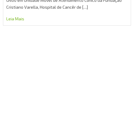
G400 em Unidade Móvel de Atendimento Clínico da Fundação
Cristiano Varella, Hospital de Cancêr de […]
Leia Mais