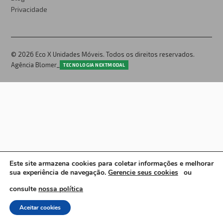
Privacidade
© 2026 Eco X Unidades Móveis. Todos os direitos reservados.
Agência Blomer_
TECNOLOGIA NEXTMODAL
Este site armazena cookies para coletar informações e melhorar
sua experiência de navegação.
Gerencie seus cookies
ou
consulte
nossa política
Aceitar cookies
English
Español
Portugues Brasil