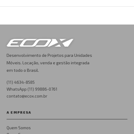
Desenvolvimento de Projetos para Unidades
Móveis. Locação, venda e gestão integrada
em todo o Brasil.
(11) 4634-8585
WhatsApp (11) 99886-0761
contato@ecox.com.br
A EMPRESA
Quem Somos